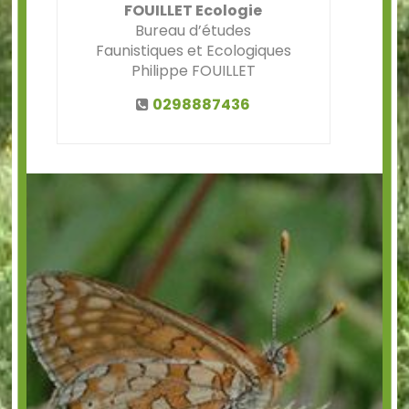
FOUILLET Ecologie
Bureau d’études
Faunistiques et Ecologiques
Philippe FOUILLET
0298887436
Précédent
Suiv