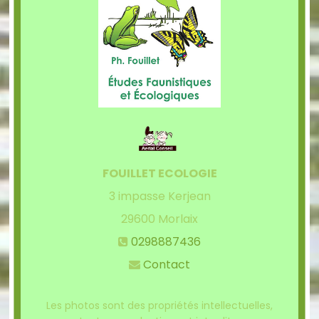
FOUILLET ECOLOGIE
3 impasse Kerjean
29600
Morlaix
0298887436
Contact
Les photos sont des propriétés intellectuelles,