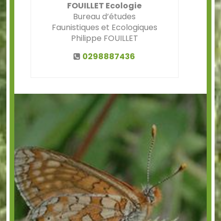
FOUILLET Ecologie
Bureau d’études
Faunistiques et Ecologiques
Philippe FOUILLET
0298887436
Précédent
Suiv