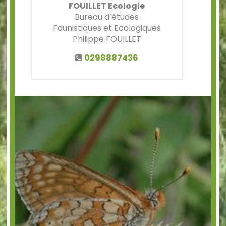
FOUILLET Ecologie
Bureau d’études
Faunistiques et Ecologiques
Philippe FOUILLET
0298887436
Précédent
Suiv