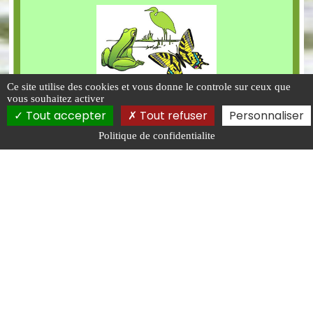
Ce site utilise des cookies et vous donne le controle sur ceux que
vous souhaitez activer
Tout accepter
Tout refuser
Personnaliser
Politique de confidentialite
FOUILLET ECOLOGIE
3 impasse Kerjean
29600
Morlaix
0298887436
Contact