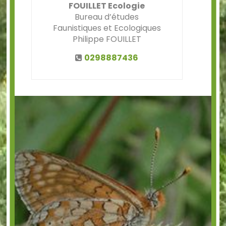
FOUILLET Ecologie
Bureau d’études
Faunistiques et Ecologiques
Philippe FOUILLET
0298887436
Précédent
Suiv