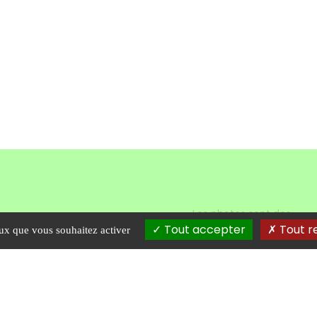
Les photos sont des
UILLET ECOLOGIE
Tout accepter
Tout r
propriétés intellectuelles,
eux que vous souhaitez activer
impasse Kerjean
toute reproduction est
interdite.
600
Morlaix
0298887436
Contact