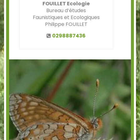
FOUILLET Ecologie
Bureau d’études
Faunistiques et Ecologiques
Philippe FOUILLET
0298887436
Précédent
Suiv