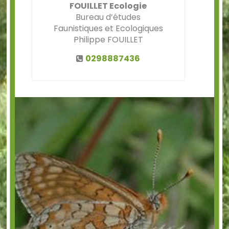
FOUILLET Ecologie
Bureau d’études
Faunistiques et Ecologiques
Philippe FOUILLET
0298887436
Précédent
Suiv