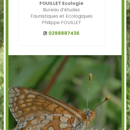
FOUILLET Ecologie
Bureau d’études
Faunistiques et Ecologiques
Philippe FOUILLET
0298887436
Précédent
Suiv